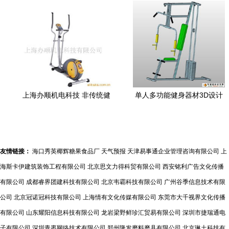
上海办顺机电科技 非传统健
单人多功能健身器材3D设计
身器材的多维探索与服务生
融合CAD图与ProE三维图的
态建设
技术解析
友情链接：
海口秀英椰辉糖果食品厂
天气预报
天津易事通企业管理咨询有限公司
上
海斯卡伊建筑装饰工程有限公司
北京思文力得科贸有限公司
西安铭利广告文化传播
有限公司
成都睿界团建科技有限公司
北京韦霸科技有限公司
广州谷季信息技术有限
公司
北京冠诺冠科技有限公司
上海情有文化传媒有限公司
东莞市大千视界文化传播
有限公司
山东耀阳信息科技有限公司
龙岩梁野鲜珍汇贸易有限公司
深圳市捷瑞通电
子有限公司
深圳青枣网络技术有限公司
郑州隆发磨料磨具有限公司
北京琳土科技有