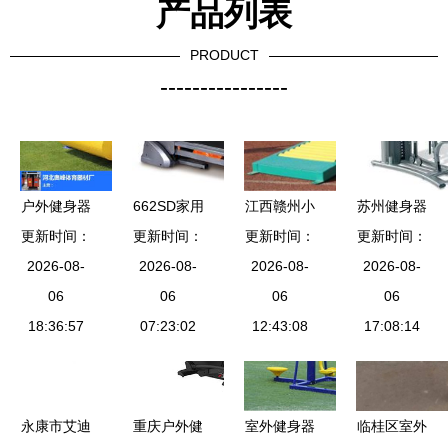
产品列表
PRODUCT
----------------
户外健身器
662SD家用
江西赣州小
苏州健身器
材现货销售
更新时间：
更新时间：
跑步机 小
区健身器材
更新时间：
更新时间：
材产业 从
指南 如何
2026-08-
巧智能，家
2026-08-
2026-08-
价格解析
批发到厂家
2026-08-
选择值得信
06
庭健身的理
06
社区公园
06
的全面解析
06
赖的生产厂
18:36:57
07:23:02
想选择
DC251太极
12:43:08
17:08:14
家
轮助力老年
健康
永康市艾迪
重庆户外健
室外健身器
临桂区室外