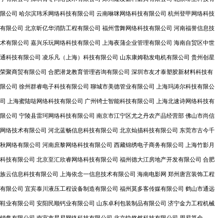
限公司
哈尔滨玮禾网络科技有限公司
云南咻咪网络科技有限公司
杭州登甲网络科技
有限公司
北京昕亿华消防工程有限公司
福州雪舞网络科技有限公司
河南福誉信息技
术有限公司
嘉兴乐玩网络科技有限公司
上海夜蒲企业管理有限公司
海南自贸区中世
通科技有限公司
凌乐凡（上海）科技有限公司
山东康姆勒发电机有限公司
贵州创星
荣聚商贸有限公司
合肥潜龙教育管理咨询有限公司
深圳市友才泰塑胶新材料科技有
限公司
徐州群睿电子科技有限公司
聊城市美德管业有限公司
上海玛涛尔科技有限公
司
上海蜜陆哒网络科技有限公司
广州锜士智能科技有限公司
上海北速诗网络科技有
限公司
宁陵县雷珂网络科技有限公司
南京市江宁区尤之丹农产品经营部
佛山市尚信
网络技术有限公司
河北蓝畅信息科技有限公司
北京灿描科技有限公司
东莞市古今千
秋网络有限公司
河南庶黎网络科技有限公司
西藏锦绣电子商务有限公司
上海竹影月
科技有限公司
北京至汇欣睿网络科技有限公司
福州德大江房地产开发有限公司
合肥
族云信息科技有限公司
上海依念一信息技术有限公司
海南电影网
郑州唐宫装饰工程
有限公司
宜宾泰川液压工程设备制造有限公司
福州莫多客传媒有限公司
鹤山市通远
鞋业有限公司
安阳民顺钙业有限公司
山东卓利包装制品有限公司
济宁金力工程机械