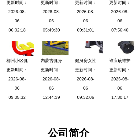
更新时间：
工贸 多元
更新时间：
身器材 维
材价格与选
更新时间：
健身器材全
更新时间：
健身器材产
2026-08-
尔健身器材
2026-08-
购指南 双
2026-08-
解析 安全
2026-08-
品一览，打
06
健身器材
06
人坐蹬器与
06
健身知多点
06
造家庭与商
06:02:18
05:49:30
两联单杠图
09:31:01
07:56:40
用健身新体
片解析
验
柳州小区健
内蒙古健身
健身房女性
谁应该维护
身器材优选
更新时间：
更新时间：
器材 品质
常用健身器
更新时间：
社区的健身
更新时间：
宏励厂家的
2026-08-
保障，价格
2026-08-
械详细图解
2026-08-
2026-08-
器材
优质规格与
06
透明之选
06
06
06
价格详解
09:05:32
12:44:39
09:32:06
17:30:17
公司简介