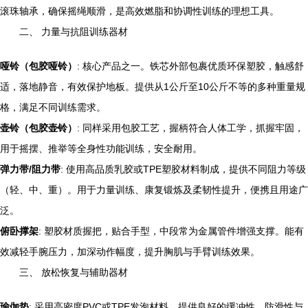
滚珠轴承，确保摇绳顺滑，是高效燃脂和协调性训练的理想工具。
二、 力量与抗阻训练器材
哑铃（包胶哑铃）
: 核心产品之一。铁芯外部包裹优质环保塑胶，触感舒
适，落地静音，有效保护地板。提供从1公斤至10公斤不等的多种重量规
格，满足不同训练需求。
壶铃（包胶壶铃）
: 同样采用包胶工艺，握柄符合人体工学，抓握牢固，
用于摇摆、推举等全身性功能训练，安全耐用。
弹力带/阻力带
: 使用高品质乳胶或TPE塑胶材料制成，提供不同阻力等级
（轻、中、重）。用于力量训练、康复锻炼及柔韧性提升，便携且用途广
泛。
俯卧撑架
: 塑胶材质握把，贴合手型，中段常为金属管件增强支撑。能有
效减轻手腕压力，加深动作幅度，提升胸肌与手臂训练效果。
三、 放松恢复与辅助器材
瑜伽垫
: 采用高密度PVC或TPE发泡材料，提供良好的缓冲性、防滑性与