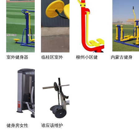
价格解析
批发到厂家
健身器材产
尔健身器材
社区公园
的全面解析
品一览，打
健身器材
DC251太极
造家庭与商
轮助力老年
用健身新体
健康
验
室外健身器
临桂区室外
柳州小区健
内蒙古健身
材价格与选
健身器材全
身器材优选
器材 品质
购指南 双
解析 安全
宏励厂家的
保障，价格
人坐蹬器与
健身知多点
优质规格与
透明之选
两联单杠图
价格详解
片解析
健身房女性
谁应该维护
常用健身器
社区的健身