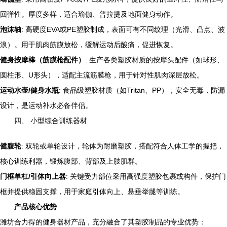
回弹性。厚度多样，适合瑜伽、普拉提及地面健身动作。
泡沫轴
: 高硬度EVA或PE塑胶制成，表面可有不同纹理（光滑、凸点、波
浪）。用于肌肉筋膜放松，缓解运动后酸痛，促进恢复。
健身按摩棒（筋膜枪配件）
: 生产各类塑胶材质的按摩头配件（如球形、
圆柱形、U形头），适配主流筋膜枪，用于针对性肌肉深层放松。
运动水壶/健身水瓶
: 食品级塑胶材质（如Tritan、PP），安全无毒，防漏
设计，是运动补水必备伴侣。
四、 小型综合训练器材
健腹轮
: 双轮或单轮设计，轮体为耐磨塑胶，搭配符合人体工学的握把，
核心训练利器，锻炼腹部、背部及上肢肌群。
门框单杠/引体向上器
: 关键受力部位采用高强度塑胶包裹或构件，保护门
框并提供稳固支撑，用于家庭引体向上、悬垂举腿等训练。
产品核心优势
:
潍坊合力得的健身器材产品，充分融合了其塑胶制品的专业优势：