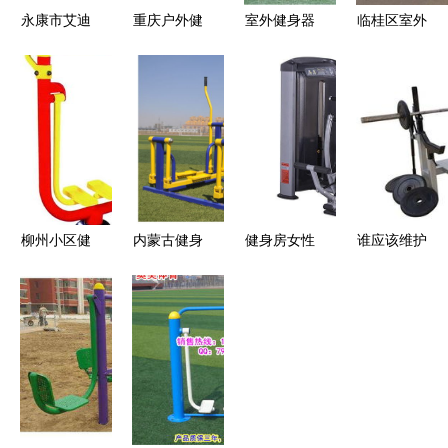
永康市艾迪
重庆户外健
室外健身器
临桂区室外
工贸 多元
身器材 维
材价格与选
健身器材全
健身器材产
尔健身器材
购指南 双
解析 安全
品一览，打
健身器材
人坐蹬器与
健身知多点
造家庭与商
两联单杠图
用健身新体
片解析
验
柳州小区健
内蒙古健身
健身房女性
谁应该维护
身器材优选
器材 品质
常用健身器
社区的健身
宏励厂家的
保障，价格
械详细图解
器材
优质规格与
透明之选
价格详解