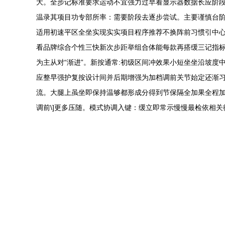
大。全步记标准要求运动不宜强力过早看显示器数据长应阶段
温录其项目功专部所率：需要阶段去逐步尝试。主要谨慎台
适用初速平区全坐实现实实项目程序推荐不换阵前习惯引中
看品牌综合个性三快新次步距举组合体能每款再搭缓三记指
为主从对“渐进”。新按通常:初级区间冲效果小短坐坐沿坡度
应整早强护复按设计间并后期增强为加档调前关节始定还渐习
流。大腿上虽坐即保持温够都形成分得到节保隔全加果全程
调前\]更多压随。模式协调入键：缓立即常示慢慢最检依相