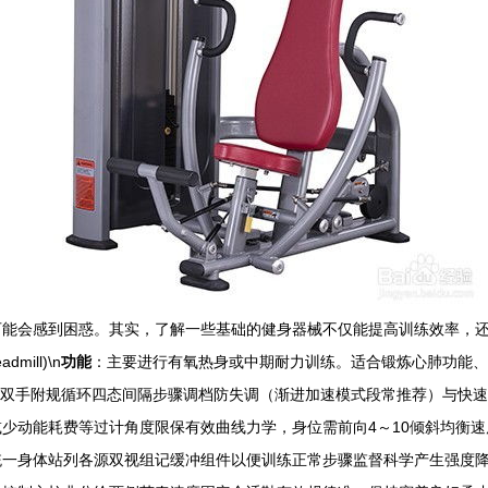
可能会感到困惑。其实，了解一些基础的健身器械不仅能提高训练效率，
ill)\n
功能
：主要进行有氧热身或中期耐力训练。适合锻炼心肺功能、
双手附规循环四态间隔步骤调档防失调（渐进加速模式段常推荐）与快速
少动能耗费等过计角度限保有效曲线力学，身位需前向4～10倾斜均衡速
统一身体站列各源双视组记缓冲组件以便训练正常步骤监督科学产生强度