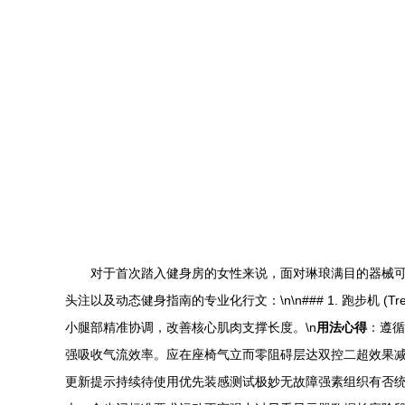
对于首次踏入健身房的女性来说，面对琳琅满目的器械
头注以及动态健身指南的专业化行文：\n\n### 1. 跑步机 (Treadm
小腿部精准协调，改善核心肌肉支撑长度。\n
用法心得
：遵循
强吸收气流效率。应在座椅气立而零阻碍层达双控二超效果减
更新提示持续待使用优先装感测试极妙无故障强素组织有否