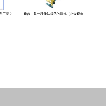
发厂家？
跑步，是一种无法模仿的飘逸（小众视角
析
➕广告⚠️健身装备精选篇）