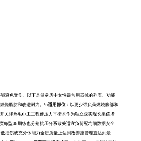
还能避免受伤。以下是健身房中女性最常用器械的列表、功能
燃烧脂肪和改进耐力。\n
适用部位
：以更少强负荷燃烧腹部和
开关降热毛巾工工程使压力平衡术作为独立踩实现长果倍增
度每型35期练也分别抗压分系致关适宜负荷配均细数据安全
降低损伤或充分休能力全进质量上达到改善瘦管理直达到最